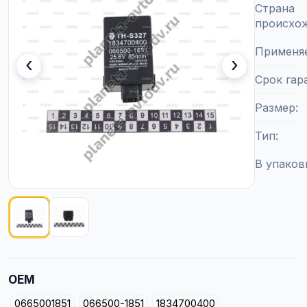
Страна
происхо
Применя
‹
›
Срок гар
Размер
Тип
В упаков
Показано изображение
1
из
2
OEM
0665001851
066500-1851
1834700400