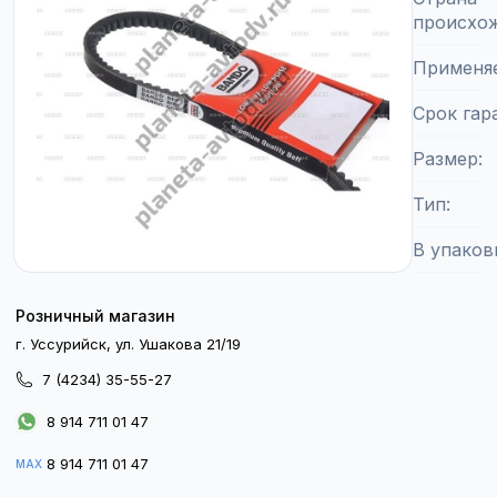
происхо
Применя
Срок гар
Размер
Тип
В упаков
Розничный магазин
г. Уссурийск, ул. Ушакова 21/19
7 (4234) 35-55-27
8 914 711 01 47
8 914 711 01 47
MAX