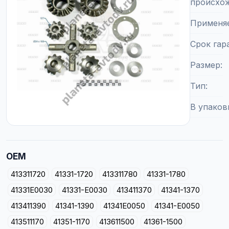
происхо
Применя
Срок гар
Размер
Тип
В упаков
OEM
413311720
41331-1720
413311780
41331-1780
41331E0030
41331-E0030
413411370
41341-1370
413411390
41341-1390
41341E0050
41341-E0050
413511170
41351-1170
413611500
41361-1500