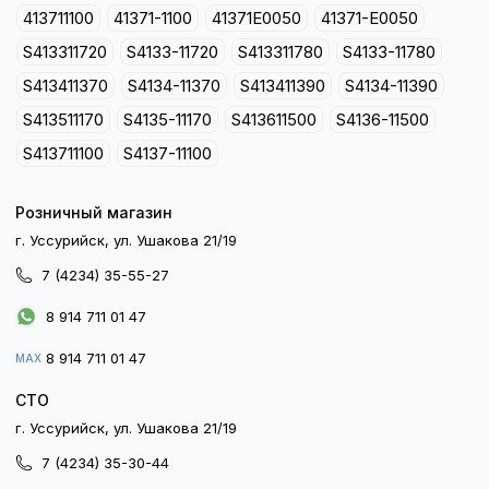
413711100
41371-1100
41371E0050
41371-E0050
S413311720
S4133-11720
S413311780
S4133-11780
S413411370
S4134-11370
S413411390
S4134-11390
S413511170
S4135-11170
S413611500
S4136-11500
S413711100
S4137-11100
Розничный магазин
г. Уссурийск, ул. Ушакова 21/19
7 (4234) 35-55-27
8 914 711 01 47
8 914 711 01 47
MAX
СТО
г. Уссурийск, ул. Ушакова 21/19
7 (4234) 35-30-44