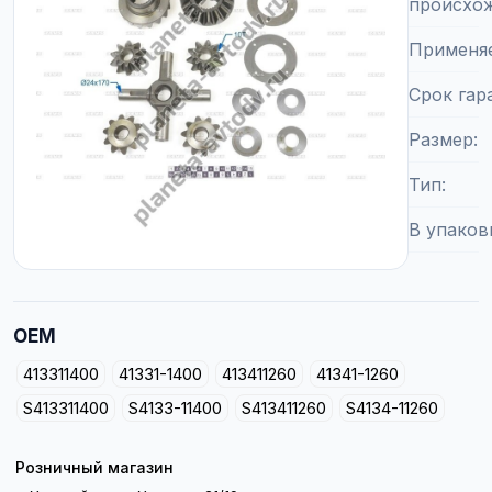
происхо
Применя
Срок гар
Размер
Тип
В упаков
OEM
413311400
41331-1400
413411260
41341-1260
S413311400
S4133-11400
S413411260
S4134-11260
Розничный магазин