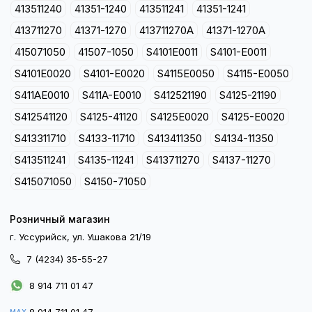
413511240
41351-1240
413511241
41351-1241
413711270
41371-1270
413711270A
41371-1270A
415071050
41507-1050
S4101E0011
S4101-E0011
S4101E0020
S4101-E0020
S4115E0050
S4115-E0050
S411AE0010
S411A-E0010
S412521190
S4125-21190
S412541120
S4125-41120
S4125E0020
S4125-E0020
S413311710
S4133-11710
S413411350
S4134-11350
S413511241
S4135-11241
S413711270
S4137-11270
S415071050
S4150-71050
Розничный магазин
г. Уссурийск, ул. Ушакова 21/19
7 (4234) 35-55-27
8 914 711 01 47