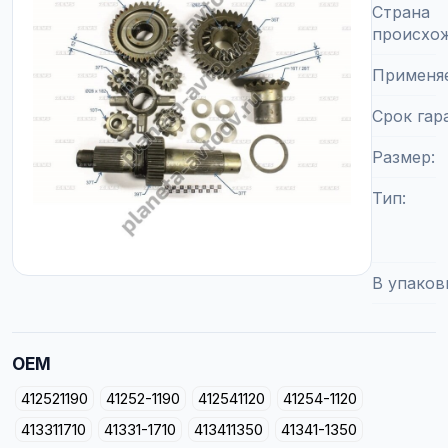
Страна
происхо
Применя
Срок гар
Размер
Тип
В упаков
OEM
412521190
41252-1190
412541120
41254-1120
413311710
41331-1710
413411350
41341-1350