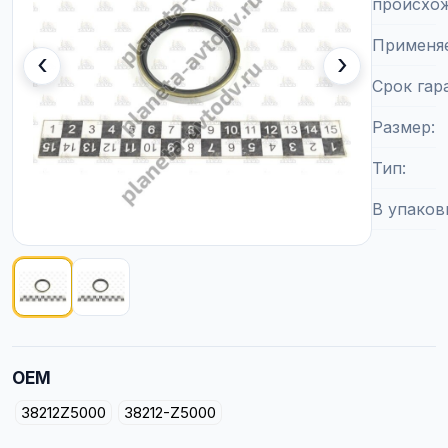
происхо
Применя
‹
›
Срок гар
Размер
Тип
В упаков
Показано изображение
1
из
2
OEM
38212Z5000
38212-Z5000