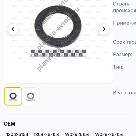
Страна
происхо
Применя
‹
›
Срок гар
Размер
Тип
В упаков
Показано изображение
1
из
2
OEM
130426154
1304-26-154
W02926154
W029-26-154