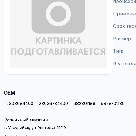
происхо
Применя
Срок гар
Размер
Тип
В упаков
OEM
2303684400
23036-84400
982801189
9828-01189
Розничный магазин
г. Уссурийск, ул. Ушакова 21/19