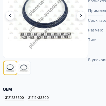
происхо
Применя
‹
›
Срок гар
Размер
Тип
В упаков
Показано изображение
1
из
2
OEM
3121233300
31212-33300