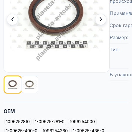
происхо
Применя
‹
›
Срок гар
Размер
Тип
В упаков
Показано изображение
1
из
2
OEM
1096252810
1-09625-281-0
1096254000
1-09625-400-0
1096254360
1-09625-436-0