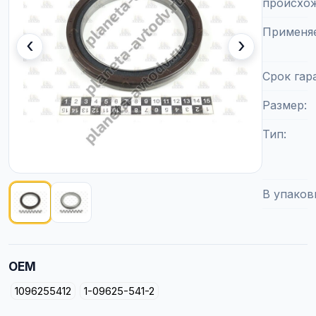
происхо
Применя
‹
›
Срок гар
Размер
Тип
В упаков
Показано изображение
1
из
2
OEM
1096255412
1-09625-541-2