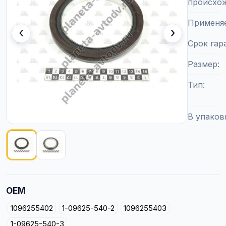
происхо
Применя
‹
›
Срок гар
Размер
Тип
В упаков
Показано изображение
1
из
2
OEM
1096255402
1-09625-540-2
1096255403
1-09625-540-3