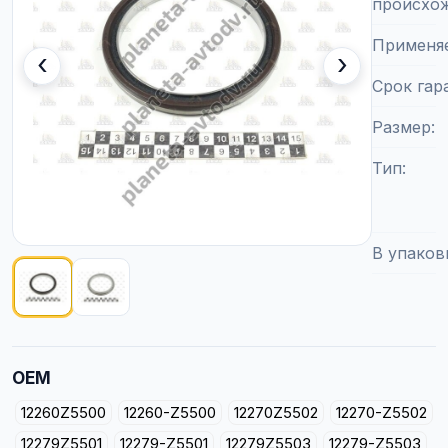
происхо
Применя
‹
›
Срок гар
Размер
Тип
В упаков
Показано изображение
1
из
2
OEM
12260Z5500
12260-Z5500
12270Z5502
12270-Z5502
12279Z5501
12279-Z5501
12279Z5503
12279-Z5503