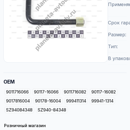
Применя
Срок гар
Размер
Тип
В упаков
OEM
9011716066
90117-16066
9011716082
90117-16082
9017816004
90178-16004
999411314
99941-1314
SZ94084348
SZ940-84348
Розничный магазин