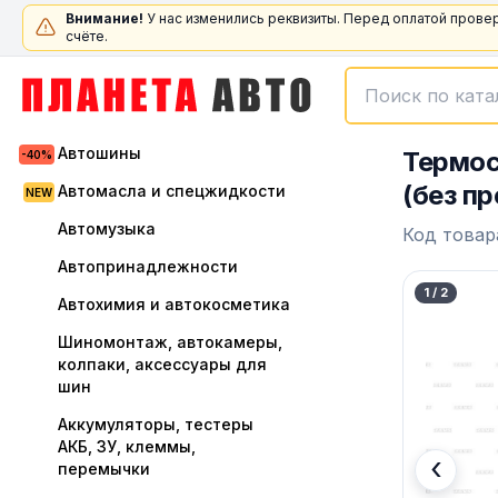
Внимание!
У нас изменились реквизиты. Перед оплатой прове
счёте.
Автошины
Термос
(без п
Автомасла и спецжидкости
Автомузыка
Код товар
Автопринадлежности
1
/
2
Автохимия и автокосметика
Шиномонтаж, автокамеры,
колпаки, аксессуары для
шин
Аккумуляторы, тестеры
АКБ, ЗУ, клеммы,
‹
перемычки