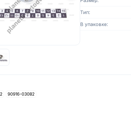
Размер
Тип
В упаковке
 изображение
1
из
2
2
90916-03082