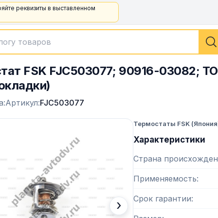
ряйте реквизиты в выставленном
тат FSK FJC503077; 90916-03082; TO
рокладки)
а:
Артикул:
FJC503077
Термостаты FSK (Япония
Характеристики
Страна происхожден
Применяемость
Срок гарантии
›