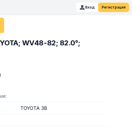
Вход
Регистрация
YOTA; WV48-82; 82.0°;
)
ия
TOYOTA 3B