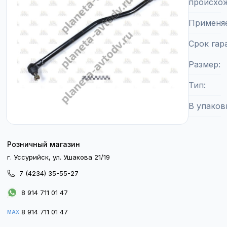
происхо
Применя
Срок гар
Размер
Тип
В упаков
Розничный магазин
г. Уссурийск, ул. Ушакова 21/19
7 (4234) 35-55-27
8 914 711 01 47
8 914 711 01 47
MAX