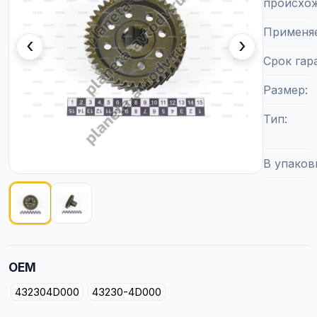
происхо
Применя
‹
›
Срок гар
Размер
Тип
В упаков
Показано изображение
1
из
2
OEM
432304D000
43230-4D000