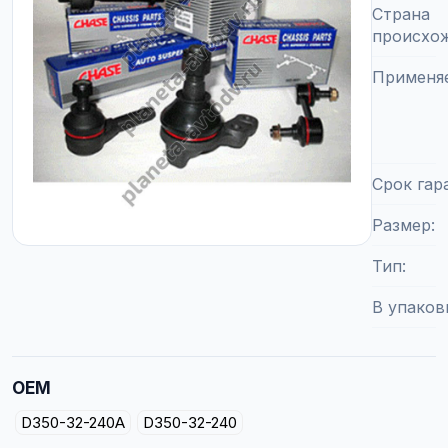
Страна
происхо
Применя
Срок гар
Размер
Тип
В упаков
OEM
D350-32-240A
D350-32-240