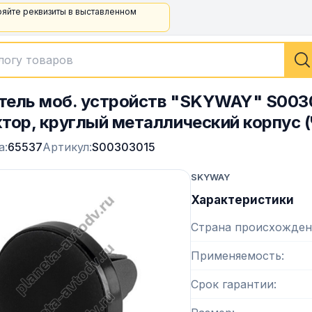
ряйте реквизиты в выставленном
ель моб. устройств "SKYWAY" S003
тор, круглый металлический корпус 
а:
65537
Артикул:
S00303015
SKYWAY
Характеристики
Страна происхожден
Применяемость
Срок гарантии