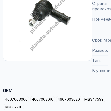
Страна
происхо
Применя
Срок гар
Размер
Тип
В упаков
OEM
4667003000
4667003010
4667003020
MB347599
MR162710