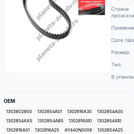
Страна
происхо
Применя
Срок гар
Размер
Тип
В упаков
OEM
13028D2800
1302854A01
1302816A30
1302854A00
1302854AX5
1302854A85
1302816A10
1302854A10
1302816A01
1302816A25
AY440NS006
1302854A25