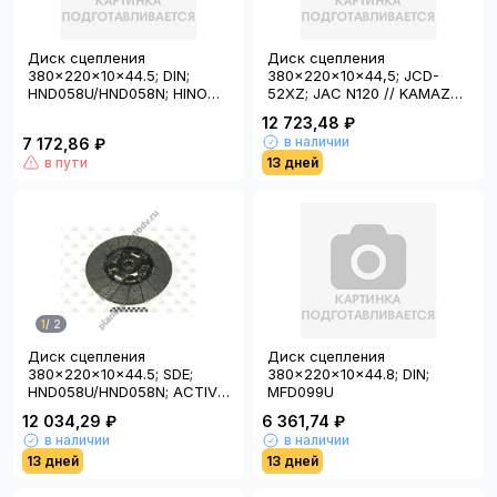
Диск сцепления
Диск сцепления
380x220x10x44.5; DIN;
380x220x10x44,5; JCD-
HND058U/HND058N; HINO
52XZ; JAC N120 // KAMAZ
500
COMPASS 12
12 723,48 ₽
в наличии
7 172,86 ₽
в пути
13 дней
1
/
2
Диск сцепления
Диск сцепления
380x220x10x44.5; SDE;
380x220x10x44.8; DIN;
HND058U/HND058N; ACTIVE
MFD099U
HUB; 90433/90433N; HINO
12 034,29 ₽
6 361,74 ₽
500
в наличии
в наличии
13 дней
13 дней