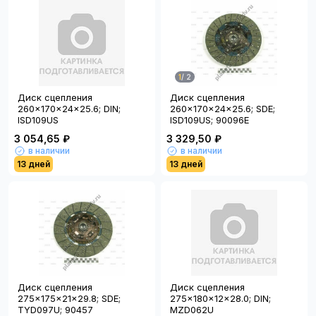
1
/
2
Диск сцепления
Диск сцепления
260x170x24x25.6; DIN;
260x170x24x25.6; SDE;
ISD109US
ISD109US; 90096E
3 054,65 ₽
3 329,50 ₽
в наличии
в наличии
13 дней
13 дней
Диск сцепления
Диск сцепления
275x175x21x29.8; SDE;
275x180x12x28.0; DIN;
TYD097U; 90457
MZD062U