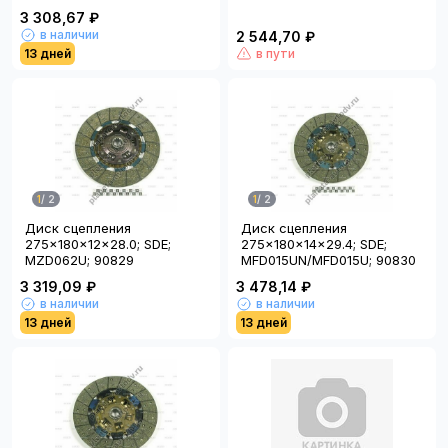
3 308,67 ₽
в наличии
2 544,70 ₽
13 дней
в пути
1
/
2
1
/
2
Диск сцепления
Диск сцепления
275x180x12x28.0; SDE;
275x180x14x29.4; SDE;
MZD062U; 90829
MFD015UN/MFD015U; 90830
3 319,09 ₽
3 478,14 ₽
в наличии
в наличии
13 дней
13 дней