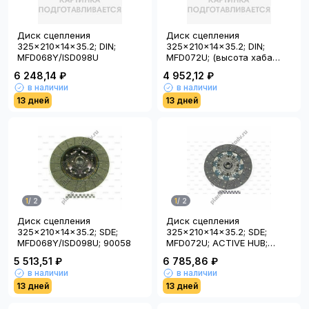
Диск сцепления
Диск сцепления
325x210x14x35.2; DIN;
325x210x14x35.2; DIN;
MFD068Y/ISD098U
MFD072U; (высота хаба
36mm)
6 248,14 ₽
4 952,12 ₽
в наличии
в наличии
13 дней
13 дней
1
/
2
1
/
2
Диск сцепления
Диск сцепления
325x210x14x35.2; SDE;
325x210x14x35.2; SDE;
MFD068Y/ISD098U; 90058
MFD072U; ACTIVE HUB;
90771J; (высота хаба
5 513,51 ₽
6 785,86 ₽
56mm)
в наличии
в наличии
13 дней
13 дней