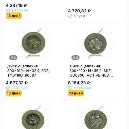
4 347,19 ₽
в наличии
4 720,82 ₽
13 дней
в пути
1
/
2
1
/
2
Диск сцепления
Диск сцепления
300x190x14x32.4; SDE;
300x190x14x35.2; SDE;
TYD119U; 90087
ISD086U; ACTIVE HUB;
90484
4 877,33 ₽
8 164,23 ₽
в наличии
в наличии
13 дней
13 дней