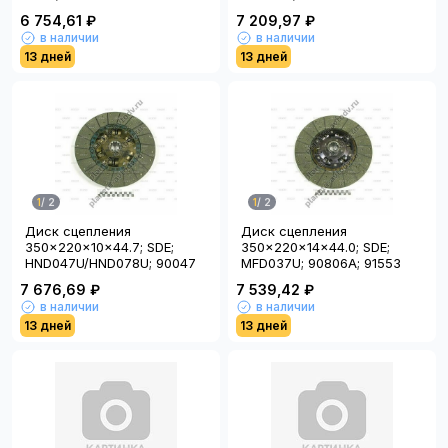
KAMAZ COMPASS 9
6 754,61 ₽
7 209,97 ₽
в наличии
в наличии
13 дней
13 дней
1
/
2
1
/
2
Диск сцепления
Диск сцепления
350x220x10x44.7; SDE;
350x220x14x44.0; SDE;
HND047U/HND078U; 90047
MFD037U; 90806A; 91553
7 676,69 ₽
7 539,42 ₽
в наличии
в наличии
13 дней
13 дней