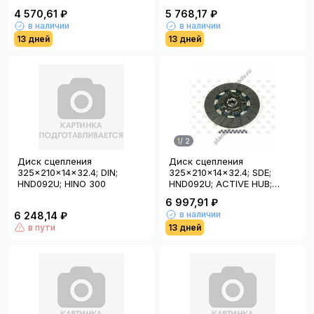
90030
4 570,61 ₽
5 768,17 ₽
в наличии
в наличии
13 дней
13 дней
1
/
2
Диск сцепления
Диск сцепления
325x210x14x32.4; DIN;
325x210x14x32.4; SDE;
HND092U; HINO 300
HND092U; ACTIVE HUB;
90579; HINO 300
6 997,91 ₽
в наличии
6 248,14 ₽
в пути
13 дней