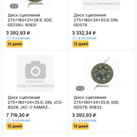
1
/
2
Диск сцепления
Диск сцепления
275x180x21x28.9; SDE;
275x180x24x25.6; DIN;
ISD139U; 90831
ISD079
3 392,93 ₽
3 332,34 ₽
в наличии
в наличии
13 дней
13 дней
1
/
2
Диск сцепления
Диск сцепления
275x180x24x25.6; DIN; JCD-
275x180x24x25.6; SDE;
8Q28; JAC // KAMAZ
ISD079; 90832
COMPASS 5
7 719,30 ₽
3 392,93 ₽
в наличии
в наличии
13 дней
13 дней