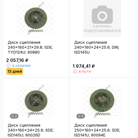
Диск сцепления
Диск сцепления
240x160x21x29.8; SDE;
240x160x24x25.6; DIN;
TYD124U; 90880
ISD145U
2 057,16 ₽
в наличии
1 974,41 ₽
13 дней
в пути
1
/
2
1
/
2
Диск сцепления
Диск сцепления
240x160x24x25.6; SDE;
250x160x24x25.6; SDE;
ISD145U; 90026D
ISD141U; 90094E