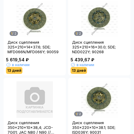
1
/
2
1
/
2
Диск сцепления
Диск сцепления
325x210x14x37.6; SDE;
325x210x16x30.0; SDE;
MFD066N/MFD066Y; 90059
NDD022Y; 90268
5 619,54 ₽
5 439,67 ₽
в наличии
в наличии
13 дней
13 дней
1
/
2
Диск сцепления
Диск сцепления
350x210x10x38,4; JCD-
350x220x10x38.1; SDE;
7G01; JAC N80 / N90 //
ISD036Y; 90031