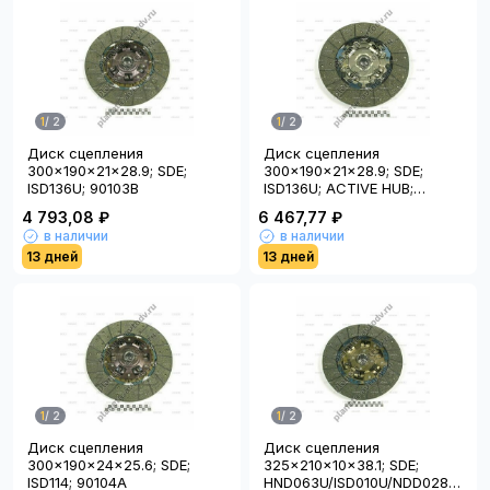
1
/
2
1
/
2
Диск сцепления
Диск сцепления
300x190x21x28.9; SDE;
300x190x21x28.9; SDE;
ISD136U; 90103B
ISD136U; ACTIVE HUB;
90483A
4 793,08 ₽
6 467,77 ₽
в наличии
в наличии
13 дней
13 дней
1
/
2
1
/
2
Диск сцепления
Диск сцепления
300x190x24x25.6; SDE;
325x210x10x38.1; SDE;
ISD114; 90104A
HND063U/ISD010U/NDD028U/ISD