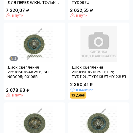
ДЛЯ ПЕРЕДЕЛКИ, ТОЛЬКО
TYD097U
ДЛЯ ДАЛЬНОБОЙЩИКА HY-
7 220,07 ₽
2 632,55 ₽
HY-HY
в пути
в пути
1
/
2
Диск сцепления
Диск сцепления
225x150x24x25.6; SDE;
236x150x21x29.8; DIN;
NSD095; 90108B
TYD112U/TYD113U/TYD123U/TYD
2 360,41 ₽
в наличии
2 078,93 ₽
в пути
13 дней