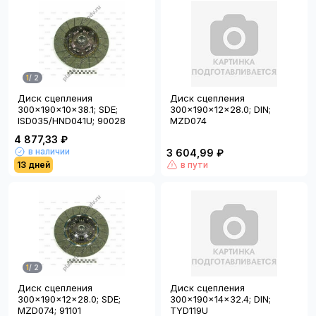
1
/
2
Диск сцепления
Диск сцепления
300x190x10x38.1; SDE;
300x190x12x28.0; DIN;
ISD035/HND041U; 90028
MZD074
4 877,33 ₽
в наличии
3 604,99 ₽
13 дней
в пути
1
/
2
Диск сцепления
Диск сцепления
300x190x12x28.0; SDE;
300x190x14x32.4; DIN;
MZD074; 91101
TYD119U