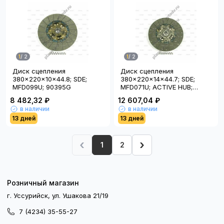
1
/
2
1
/
2
Диск сцепления
Диск сцепления
380x220x10x44.8; SDE;
380x220x14x44.7; SDE;
MFD099U; 90395G
MFD071U; ACTIVE HUB;
90521A
8 482,32 ₽
12 607,04 ₽
в наличии
в наличии
13 дней
13 дней
‹
›
1
2
Розничный магазин
г. Уссурийск, ул. Ушакова 21/19
7 (4234) 35-55-27