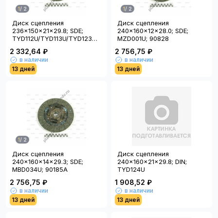
1
/
2
1
/
2
Диск сцепления
Диск сцепления
236x150x21x29.8; SDE;
240x160x12x28.0; SDE;
TYD112U/TYD113U/TYD123U/TYD044U;
MZD001U; 90828
90076A
2 332,64 ₽
2 756,75 ₽
в наличии
в наличии
13 дней
13 дней
1
/
2
Диск сцепления
Диск сцепления
240x160x14x29.3; SDE;
240x160x21x29.8; DIN;
MBD034U; 90185A
TYD124U
2 756,75 ₽
1 908,52 ₽
в наличии
в наличии
13 дней
13 дней