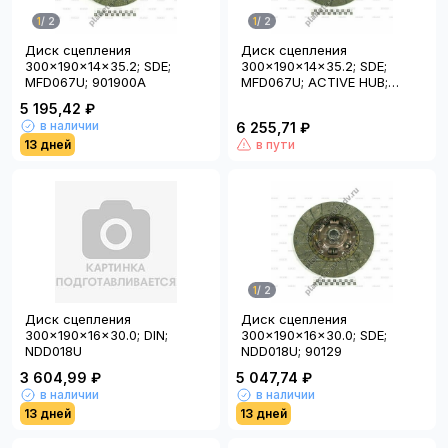
1
/
2
1
/
2
Диск сцепления
Диск сцепления
300x190x14x35.2; SDE;
300x190x14x35.2; SDE;
MFD067U; 901900A
MFD067U; ACTIVE HUB;
90593A
5 195,42 ₽
в наличии
6 255,71 ₽
13 дней
в пути
1
/
2
Диск сцепления
Диск сцепления
300x190x16x30.0; DIN;
300x190x16x30.0; SDE;
NDD018U
NDD018U; 90129
3 604,99 ₽
5 047,74 ₽
в наличии
в наличии
13 дней
13 дней