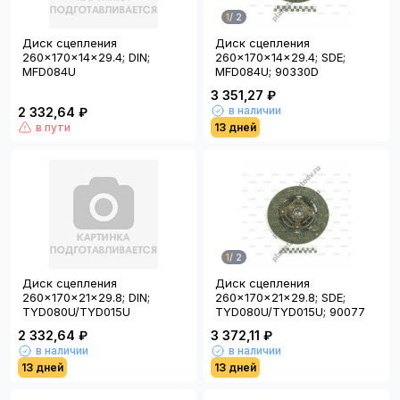
1
/
2
Диск сцепления
Диск сцепления
260x170x14x29.4; DIN;
260x170x14x29.4; SDE;
MFD084U
MFD084U; 90330D
3 351,27 ₽
в наличии
2 332,64 ₽
в пути
13 дней
1
/
2
Диск сцепления
Диск сцепления
260x170x21x29.8; DIN;
260x170x21x29.8; SDE;
TYD080U/TYD015U
TYD080U/TYD015U; 90077
2 332,64 ₽
3 372,11 ₽
в наличии
в наличии
13 дней
13 дней