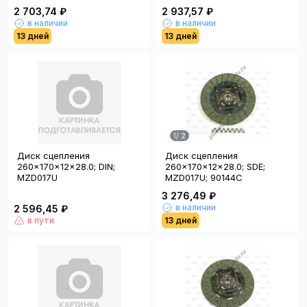
2 703,74 ₽
2 937,57 ₽
в наличии
в наличии
13 дней
13 дней
1
/
2
Диск сцепления
Диск сцепления
260x170x12x28.0; DIN;
260x170x12x28.0; SDE;
MZD017U
MZD017U; 90144C
3 276,49 ₽
в наличии
2 596,45 ₽
в пути
13 дней