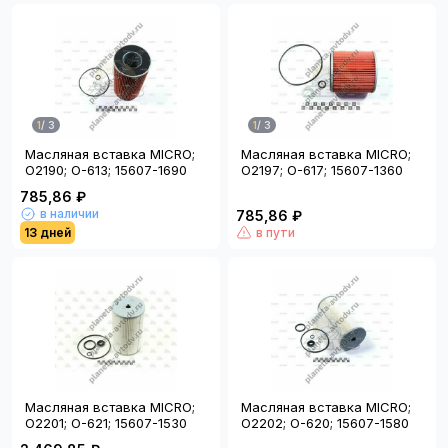
1
/
3
1
/
3
Масляная вставка MICRO;
Масляная вставка MICRO;
O2190; O-613; 15607-1690
O2197; O-617; 15607-1360
785,86 ₽
в наличии
785,86 ₽
13 дней
в пути
Масляная вставка MICRO;
Масляная вставка MICRO;
O2201; O-621; 15607-1530
O2202; O-620; 15607-1580