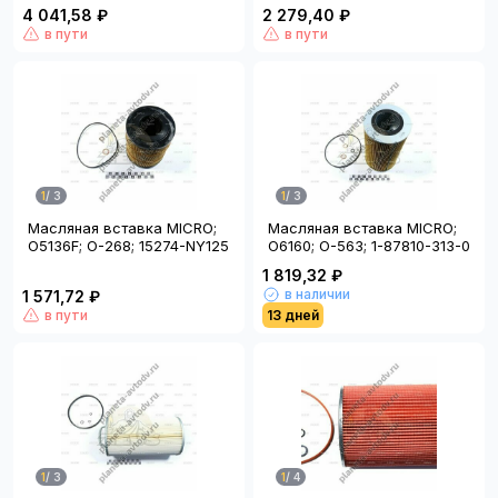
4 041,58 ₽
2 279,40 ₽
в пути
в пути
1
/
3
1
/
3
Масляная вставка MICRO;
Масляная вставка MICRO;
O5136F; O-268; 15274-NY125
O6160; O-563; 1-87810-313-0
1 819,32 ₽
в наличии
1 571,72 ₽
в пути
13 дней
1
/
3
1
/
4