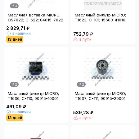
1
/
3
Масляная вставка MICRO;
Масляный фильтр MICRO;
OS7022; O-622; 04015-7022
T1623; C-101; 15600-41010
2 829,71 ₽
в наличии
752,79 ₽
13 дней
в пути
1
/
2
1
/
2
Масляный фильтр MICRO;
Масляный фильтр MICRO;
T1636; C-110; 90915-10001
T1637; C-111; 90915-20001
461,09 ₽
в наличии
539,28 ₽
13 дней
в пути