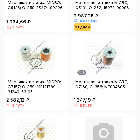
Масляная вставка MICRO;
Масляная вставка MICRO;
C5126; O-258; 15274-99226
C5131; O-262; 15274-99086
2 987,08 ₽
в наличии
1 964,66 ₽
в пути
13 дней
1
/
3
Масляная вставка MICRO;
Масляная вставка MICRO;
C7157; O-359; ME121789;
C7160; O-358; ME034605
31240-53105
2 582,12 ₽
1 347,19 ₽
в пути
в пути