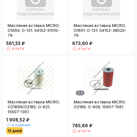
Масляная вставка MICRO;
Масляная вставка MICRO;
O1650; O-121; 04152-51010-
O1651; O-121; 04152-38020-
79
79
561,33 ₽
673,60 ₽
в пути
в пути
1
/
2
Масляная вставка MICRO;
Масляная вставка MICRO;
O2185N/O2185; O-621;
O2189; O-609; 15607-1561
15607-1351
1 908,52 ₽
в наличии
785,86 ₽
13 дней
в пути