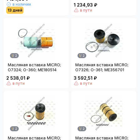
в наличии
1 234,93 ₽
13 дней
в пути
1
/
2
1
/
2
Масляная вставка MICRO;
Масляная вставка MICRO;
O7324; O-360; ME180514
O7326; O-361; ME356701
2 538,01 ₽
3 592,51 ₽
в пути
в пути
1
/
2
1
/
2
Масляная вставка MICRO;
Масляная вставка MICRO;