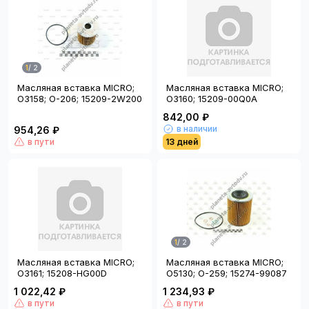
1
/
2
Масляная вставка MICRO;
Масляная вставка MICRO;
O3158; O-206; 15209-2W200
O3160; 15209-00Q0A
842,00 ₽
в наличии
954,26 ₽
в пути
13 дней
1
/
2
Масляная вставка MICRO;
Масляная вставка MICRO;
O3161; 15208-HG00D
O5130; O-259; 15274-99087
1 022,42 ₽
1 234,93 ₽
в пути
в пути