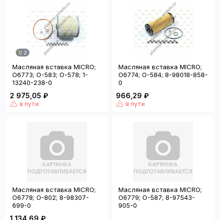
1
/
2
Масляная вставка MICRO;
Масляная вставка MICRO;
O6773; O-583; O-578; 1-
O6774; O-584; 8-98018-858-
13240-238-0
0
2 975,05 ₽
966,29 ₽
в пути
в пути
Масляная вставка MICRO;
Масляная вставка MICRO;
O6778; O-802; 8-98307-
O6779; O-587; 8-97543-
699-0
905-0
1 134,69 ₽