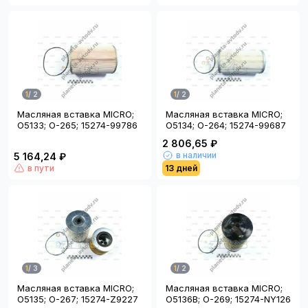
1
/
2
1
/
2
Масляная вставка MICRO;
Масляная вставка MICRO;
O5133; O-265; 15274-99786
O5134; O-264; 15274-99687
2 806,65 ₽
в наличии
5 164,24 ₽
в пути
13 дней
1
/
3
1
/
2
Масляная вставка MICRO;
Масляная вставка MICRO;
O5135; O-267; 15274-Z9227
O5136B; O-269; 15274-NY126