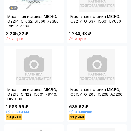
1
/
2
Масляная вставка MICRO;
Масляная вставка MICRO;
O2214; O-632; S1560-72380;
O2217; O-637; 15601-EV030
15607-2380
2 245,32 ₽
1 234,93 ₽
в пути
в пути
Масляная вставка MICRO;
Масляная вставка MICRO;
O2218; O-122; 15601-78140;
O3157; O-205; 15208-AD200
HINO 300
1 683,99 ₽
685,62 ₽
в наличии
в наличии
13 дней
13 дней