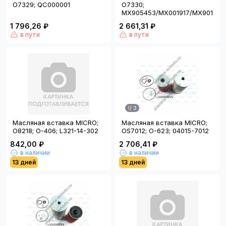
O7329; QC000001
O7330;
MX905453/MX001917/MX901279
1 796,26 ₽
2 661,31 ₽
в пути
в пути
1
/
3
Масляная вставка MICRO;
Масляная вставка MICRO;
O8218; O-406; L321-14-302
OS7012; O-623; 04015-7012
842,00 ₽
2 706,41 ₽
в наличии
в наличии
13 дней
13 дней