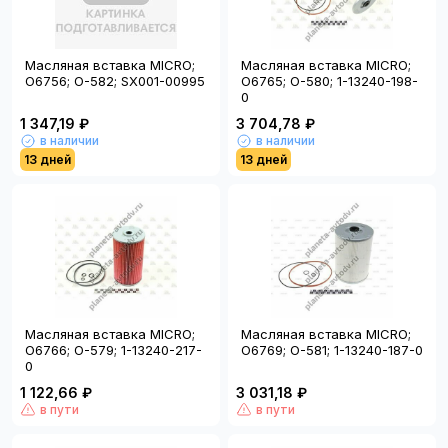
Масляная вставка MICRO;
Масляная вставка MICRO;
O6756; O-582; SX001-00995
O6765; О-580; 1-13240-198-
0
1 347,19 ₽
3 704,78 ₽
в наличии
в наличии
13 дней
13 дней
Масляная вставка MICRO;
Масляная вставка MICRO;
O6766; O-579; 1-13240-217-
O6769; O-581; 1-13240-187-0
0
1 122,66 ₽
3 031,18 ₽
в пути
в пути