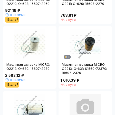
O2210; O-628; 15607-2260
O2211; O-629; 15607-2270
921,19 ₽
в наличии
763,81 ₽
13 дней
в пути
1
/
3
Масляная вставка MICRO;
Масляная вставка MICRO;
O2212; O-630; 15607-2280
O2213; O-631; S1560-72370;
15607-2370
2 582,12 ₽
в наличии
1 010,39 ₽
13 дней
в пути