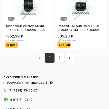
1
/
2
1
/
2
Масляный фильтр MICRO;
Масляный фильтр MICRO;
T1638; C-112; 90915-30001
T1639; C-113; 90915-03004
1 852,39 ₽
505,20 ₽
в наличии
в наличии
13 дней
13 дней
‹
›
1
2
Розничный магазин
г. Уссурийск, ул. Ушакова 21/19
7 (4234) 35-55-27
8 914 711 01 47
8 914 711 01 47
MAX