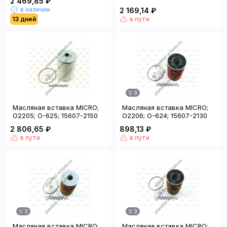
2 469,85 ₽
в наличии
2 169,14 ₽
13 дней
в пути
1
/
3
Масляная вставка MICRO;
Масляная вставка MICRO;
O2205; O-625; 15607-2150
O2206; O-624; 15607-2130
2 806,65 ₽
898,13 ₽
в пути
в пути
1
/
3
1
/
3
Масляная вставка MICRO;
Масляная вставка MICRO;