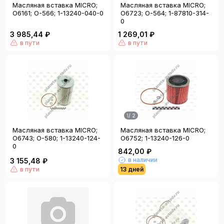
Масляная вставка MICRO;
Масляная вставка MICRO;
O6161; O-566; 1-13240-040-0
O6723; O-564; 1-87810-314-
0
3 985,44 ₽
1 269,01 ₽
в пути
в пути
1
/
2
Масляная вставка MICRO;
Масляная вставка MICRO;
O6743; O-580; 1-13240-124-
O6752; 1-13240-126-0
0
842,00 ₽
в наличии
3 155,48 ₽
в пути
13 дней