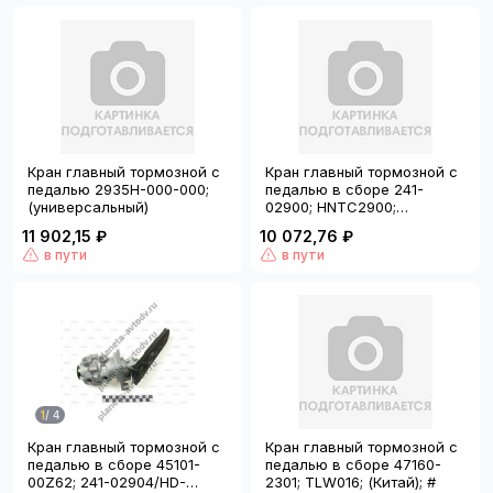
Кран главный тормозной с
Кран главный тормозной с
педалью 2935H-000-000;
педалью в сборе 241-
(универсальный)
02900; HNTC2900;
(Тайвань)
11 902,15 ₽
10 072,76 ₽
в пути
в пути
1
/
4
Кран главный тормозной с
Кран главный тормозной с
педалью в сборе 45101-
педалью в сборе 47160-
00Z62; 241-02904/HD-
2301; TLW016; (Китай); #