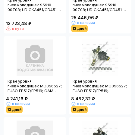
Кран уровня
Кран уровня
пневмоподушек 95910-
пневмоподушек 95910-
00Z08; UD CKA451/CD451;
00Z08; UD CKA451/CD451;
CAM-910; (Китай)
HNTC0Z08; (Тайвань); HY
25 446,96 ₽
в наличии
12 723,48 ₽
в пути
13 дней
Кран уровня
Кран уровня
пневмоподушек MC056527;
пневмоподушек MC056527;
FUSO FP517/FP519; CAM-
FUSO FP517/FP519;
527; (Китай)
HNTC6527; (Тайвань)
4 241,16 ₽
8 482,32 ₽
в наличии
в наличии
13 дней
13 дней