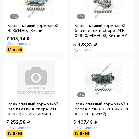
1
/
2
1
/
4
Кран главный тормозной
Кран главный тормозной
RL3514HD; (Китай)
без педали в сборе 241-
02900; HD-E003; Китай HY
7 103,94 ₽
в наличии
5 623,32 ₽
13 дней
в пути
1
/
4
Кран главный тормозной
Кран главный тормозной в
без педали в сборе 241-
сборе 47160-3311; BVA3311;
07028; ISUZU FVR34; 8-
XQ8150; (Китай)
98222-788-0; (Китай)
7 252,58 ₽
5 407,48 ₽
в наличии
в наличии
13 дней
13 дней