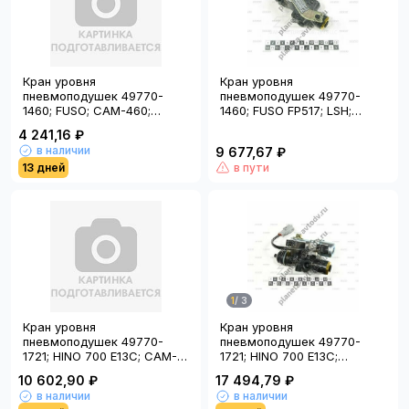
Кран уровня
Кран уровня
пневмоподушек 49770-
пневмоподушек 49770-
1460; FUSO; CAM-460;
1460; FUSO FP517; LSH;
(Китай)
HNTC1460; (Тайвань); HY
4 241,16 ₽
в наличии
9 677,67 ₽
13 дней
в пути
1
/
3
Кран уровня
Кран уровня
пневмоподушек 49770-
пневмоподушек 49770-
1721; HINO 700 E13C; CAM-
1721; HINO 700 E13C;
721; (Китай)
HNTC1721; (Тайвань); HY
10 602,90 ₽
17 494,79 ₽
в наличии
в наличии