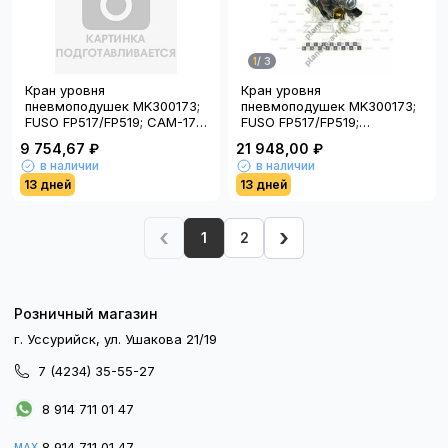
1
/
3
Кран уровня
Кран уровня
пневмоподушек MK300173;
пневмоподушек MK300173;
FUSO FP517/FP519; CAM-173;
FUSO FP517/FP519;
(Китай)
HNTC30173; (Тайвань); HY
9 754,67 ₽
21 948,00 ₽
в наличии
в наличии
13 дней
13 дней
‹
›
1
2
Розничный магазин
г. Уссурийск, ул. Ушакова 21/19
7 (4234) 35-55-27
8 914 711 01 47
8 914 711 01 47
MAX