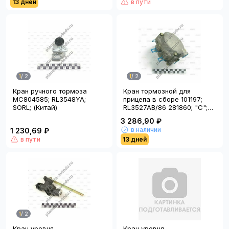
13 дней
в пути
1
/
2
1
/
2
Кран ручного тормоза
Кран тормозной для
MC804585; RL3548YA;
прицепа в сборе 101197;
SORL; (Китай)
RL3527AB/86 281860; "C";
(универсальный); (Китай)
3 286,90 ₽
в наличии
1 230,69 ₽
в пути
13 дней
1
/
2
Кран уровня
Кран уровня