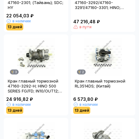
47160-2301; (Тайвань); SDC;
47160-3292/47160-
HY
3291/47160-3301; HINO;
HNTC3292; (Тайвань); HY
22 054,03 ₽
в наличии
47 216,48 ₽
13 дней
в пути
1
/
3
1
/
2
Кран главный тормозной
Кран главный тормозной
47160-3292-H; HINO 500
RL3514DS; (Китай)
SERIES FG/FD; IN10/OUT12;
HNTC3292; (Тайвань)
24 916,82 ₽
6 573,80 ₽
в наличии
в наличии
13 дней
13 дней