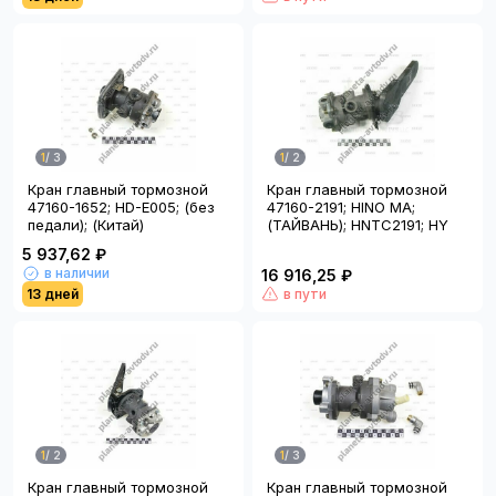
1
/
3
1
/
2
Кран главный тормозной
Кран главный тормозной
47160-1652; HD-E005; (без
47160-2191; HINO MA;
педали); (Китай)
(ТАЙВАНЬ); HNTC2191; HY
5 937,62 ₽
в наличии
16 916,25 ₽
13 дней
в пути
1
/
2
1
/
3
Кран главный тормозной
Кран главный тормозной