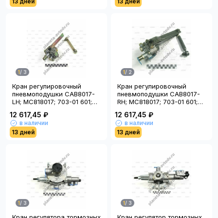
13 дней
13 дней
1
/
3
1
/
2
Кран регулировочный
Кран регулировочный
пневмоподушки CAB8017-
пневмоподушки CAB8017-
LH; MC818017; 703-01 601;
RH; MC818017; 703-01 601;
(Китай)
(Китай)
12 617,45 ₽
12 617,45 ₽
в наличии
в наличии
13 дней
13 дней
1
/
3
1
/
3
Кран регулятора тормозных
Кран регулятор тормозных