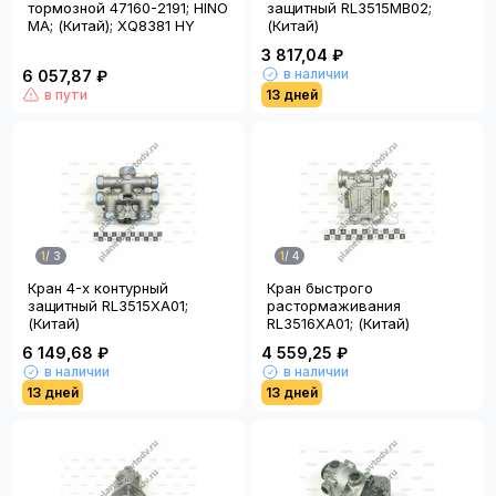
тормозной 47160-2191; HINO
защитный RL3515MB02;
MA; (Китай); XQ8381 HY
(Китай)
3 817,04 ₽
в наличии
6 057,87 ₽
в пути
13 дней
1
/
3
1
/
4
Кран 4-х контурный
Кран быстрого
защитный RL3515XA01;
растормаживания
(Китай)
RL3516XA01; (Китай)
6 149,68 ₽
4 559,25 ₽
в наличии
в наличии
13 дней
13 дней