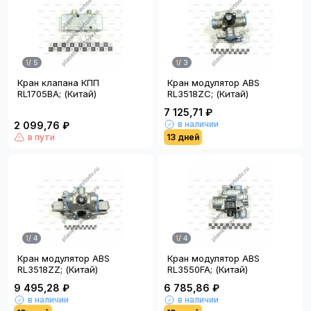
1
/
5
1
/
3
Кран клапана КПП
Кран модулятор ABS
RL1705BA; (Китай)
RL3518ZC; (Китай)
7 125,71 ₽
в наличии
2 099,76 ₽
в пути
13 дней
1
/
4
1
/
4
Кран модулятор ABS
Кран модулятор ABS
RL3518ZZ; (Китай)
RL3550FA; (Китай)
9 495,28 ₽
6 785,86 ₽
в наличии
в наличии