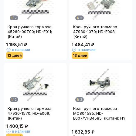
1
/
2
1
/
2
Кран ручного тормоза
Кран ручного тормоза
45260-00Z00; HD-E011;
47930-1070; HD-E008;
(Китай)
(Китай)
1 198,51 ₽
1 484,41 ₽
в наличии
в наличии
13 дней
13 дней
1
/
2
1
/
3
Кран ручного тормоза
Кран ручного тормоза
47930-1570; HD-E009;
MC804585; HD-
(Китай)
E007/VHB4585; (Китай); HY
1 400,15 ₽
в наличии
1 632,85 ₽