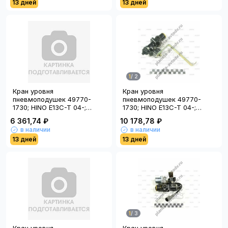
13 дней
13 дней
1
/
2
Кран уровня
Кран уровня
пневмоподушек 49770-
пневмоподушек 49770-
1730; HINO E13C-T 04-;
1730; HINO E13C-T 04-;
CAM-730; (Китай)
HNTC1730; (Тайвань); HY
6 361,74 ₽
10 178,78 ₽
в наличии
в наличии
13 дней
13 дней
1
/
3