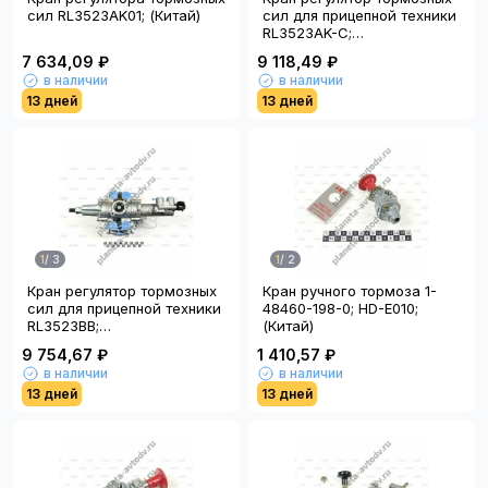
сил RL3523AK01; (Китай)
сил для прицепной техники
RL3523AK-C;
(универсальный); (Китай)
7 634,09 ₽
9 118,49 ₽
в наличии
в наличии
13 дней
13 дней
1
/
3
1
/
2
Кран регулятор тормозных
Кран ручного тормоза 1-
сил для прицепной техники
48460-198-0; HD-E010;
RL3523BB;
(Китай)
(универсальный); (Китай)
9 754,67 ₽
1 410,57 ₽
в наличии
в наличии
13 дней
13 дней