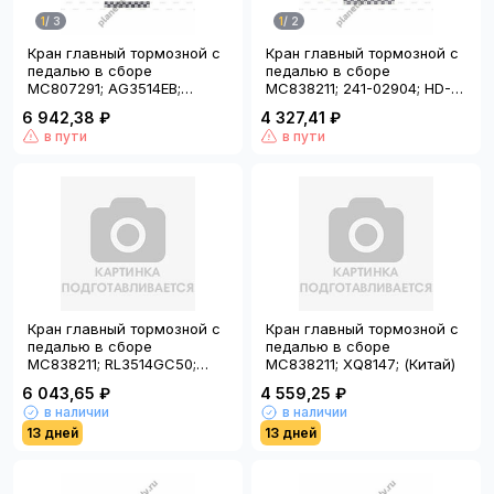
1
/
3
1
/
2
Кран главный тормозной с
Кран главный тормозной с
педалью в сборе
педалью в сборе
MC807291; AG3514EB;
MC838211; 241-02904; HD-
(Китай)
E001A; (Китай); HY
6 942,38 ₽
4 327,41 ₽
в пути
в пути
Кран главный тормозной с
Кран главный тормозной с
педалью в сборе
педалью в сборе
MC838211; RL3514GC50;
MC838211; XQ8147; (Китай)
(Китай)
6 043,65 ₽
4 559,25 ₽
в наличии
в наличии
13 дней
13 дней