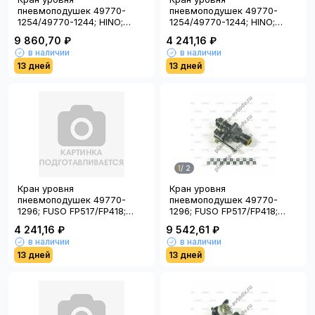
пневмоподушек 49770-
пневмоподушек 49770-
1254/49770-1244; HINO;
1254/49770-1244; HINO;
AV1254; (Тайвань); HY
CAM-254; (Китай)
9 860,70 ₽
4 241,16 ₽
в наличии
в наличии
13 дней
13 дней
1
/
2
Кран уровня
Кран уровня
пневмоподушек 49770-
пневмоподушек 49770-
1296; FUSO FP517/FP418;
1296; FUSO FP517/FP418;
LSH; CAM-296; (Китай)
LSH; HNTC1296; (Тайвань);
4 241,16 ₽
9 542,61 ₽
HY
в наличии
в наличии
13 дней
13 дней