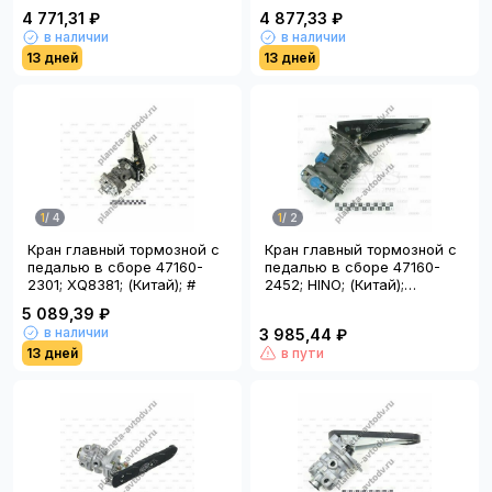
E001B/XQ8148; (Китай)
4 771,31 ₽
4 877,33 ₽
в наличии
в наличии
13 дней
13 дней
1
/
4
1
/
2
Кран главный тормозной с
Кран главный тормозной с
педалью в сборе 47160-
педалью в сборе 47160-
2301; XQ8381; (Китай); #
2452; HINO; (Китай);
BVA2452;
5 089,39 ₽
в наличии
3 985,44 ₽
13 дней
в пути