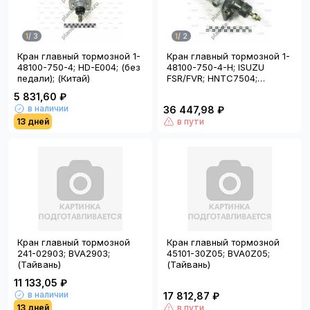
1
/
3
1
/
2
Кран главный тормозной 1-
Кран главный тормозной 1-
48100-750-4; HD-E004; (без
48100-750-4-H; ISUZU
педали); (Китай)
FSR/FVR; HNTC7504;
(Тайвань); HY
5 831,60 ₽
в наличии
36 447,98 ₽
13 дней
в пути
Кран главный тормозной
Кран главный тормозной
241-02903; BVA2903;
45101-30Z05; BVA0Z05;
(Тайвань)
(Тайвань)
11 133,05 ₽
в наличии
17 812,87 ₽
13 дней
в пути