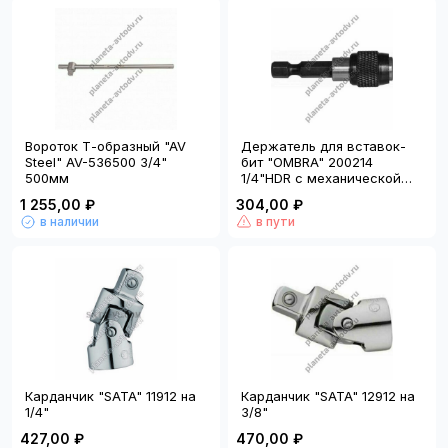
Вороток Т-образный "AV
Держатель для вставок-
Steel" AV-536500 3/4"
бит "OMBRA" 200214
500мм
1/4"HDR с механической
фиксацией, 50мм
1 255,00 ₽
304,00 ₽
в наличии
в пути
Карданчик "SATA" 11912 на
Карданчик "SATA" 12912 на
1/4"
3/8"
427,00 ₽
470,00 ₽