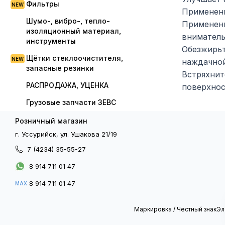
Фильтры
Применен
Шумо-, вибро-, тепло-
Применени
изоляционный материал,
вниматель
инструменты
Обезжирьт
Щётки стеклоочистителя,
наждачной
запасные резинки
Встряхнит
РАСПРОДАЖА, УЦЕНКА
поверхнос
Грузовые запчасти ЗЕВС
Розничный магазин
г. Уссурийск, ул. Ушакова 21/19
7 (4234) 35-55-27
8 914 711 01 47
8 914 711 01 47
MAX
Маркировка / Честный знак
Эл