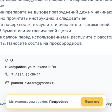
ие
е препарата не вызовет затруднений даже у начина
но прочитать инструкцию и следовать ей.
е поверхность, высушите и очистите от загрязнений
 бумаги или металлической щетки.
е баллон перед использованием и распылите с рассто
ть. Наносите состав на прокорродиров
СТО
г. Уссурийск, ул. Ушакова 21/19
7 (4234) 35-30-44
planeta-avto.sto@yandex.ru
Мы используем cookies.
Подробнее
Понятно
ектронный документооборот
Политика конфиденциальности
Политика об