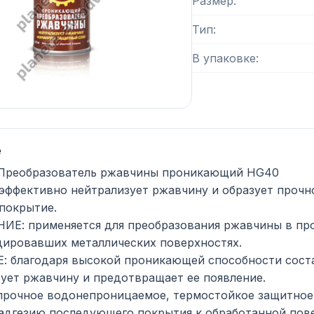
Размер
Тип
В упаковке
е
 Преобразователь ржавчины проникающий HG40
эффективно нейтрализует ржавчину и образует прочн
покрытие.
Е: применяется для преобразования ржавчины в про
ировавших металлических поверхностях.
 благодаря высокой проникающей способности соста
ует ржавчину и предотвращает ее появление.
прочное водонепроницаемое, термостойкое защитное
адгезию последующего покрытия к обработанной пов