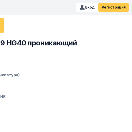
Вход
Регистрация
719 HG40 проникающий
нклатура)
ия