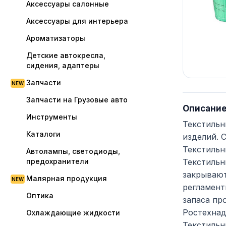
Аксессуары салонные
Аксессуары для интерьера
Ароматизаторы
Детские автокресла,
сидения, адаптеры
Запчасти
Запчасти на Грузовые авто
Описани
Инструменты
Текстильн
Каталоги
изделий. 
Текстильн
Автолампы, светодиоды,
предохранители
Текстильн
закрывают
Малярная продукция
регламент
Оптика
запаса пр
Ростехнад
Охлаждающие жидкости
Текстильн