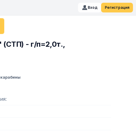
Вход
Регистрация
СТП) - г/п=2,0т.,
, карабины
ия