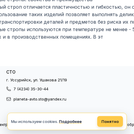
ый строп отличается пластичностью и гибкостью, он 
ользование таких изделий позволяет выполнять дели
транспортировки деталей и предметов без риска их 
ые стропы используются при температуре не менее - 5
 и в производственных помещениях. В эт
СТО
г. Уссурийск, ул. Ушакова 21/19
7 (4234) 35-30-44
planeta-avto.sto@yandex.ru
Мы используем cookies.
Подробнее
Понятно
ектронный документооборот
Политика конфиденциальности
Политика об