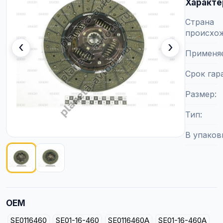
Характе
Страна
происхо
‹
›
Применя
Срок гар
Размер
Тип
В упаков
Показано изображение
1
из
2
OEM
SE0116460
SE01-16-460
SE0116460A
SE01-16-460A