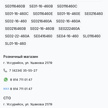
SE0116460B
SE01-16-460B
SE0116460C
SE01-16-460C
SE0116460E
SE01-16-460E
SE0216460
SE02-16-460
SE0216460A
SE02-16-460A
SE0216460B
SE02-16-460B
SE0222460A
SE02-22-460A
SE0416460
SE04-16-460
SL0116460
SL01-16-460
Розничный магазин
г. Уссурийск, ул. Ушакова 21/19
7 (4234) 35-55-27
8 914 711 01 47
8 914 711 01 47
MAX
СТО
г. Уссурийск, ул. Ушакова 21/19