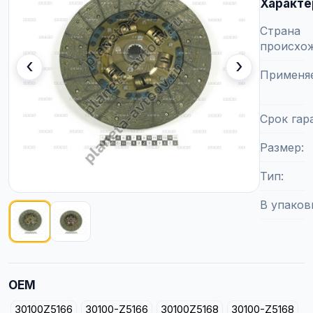
Характе
Страна
происхо
‹
›
Применя
Срок гар
Размер
Тип
В упаков
Показано изображение
1
из
2
OEM
30100Z5166
30100-Z5166
30100Z5168
30100-Z5168