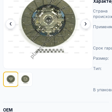
Характе
Страна
происхо
‹
›
Применя
Срок гар
Размер
Тип
Показано изображение
1
из
2
В упаков
OEM