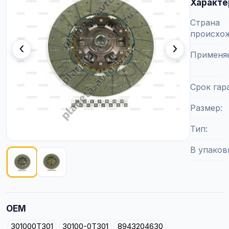
Характе
Страна
происхо
‹
›
Применя
Срок гар
Размер
Тип
В упаков
Показано изображение
1
из
2
OEM
301000T301
30100-0T301
8943204630