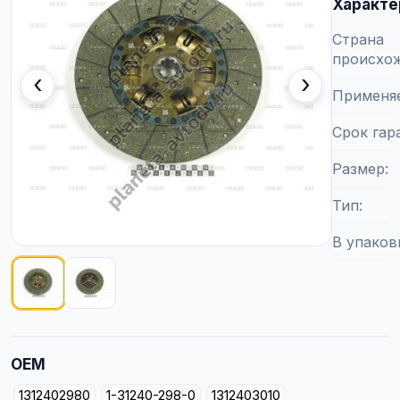
Характе
Страна
происхо
‹
›
Применя
Срок гар
Размер
Тип
В упаков
Показано изображение
1
из
2
OEM
1312402980
1-31240-298-0
1312403010